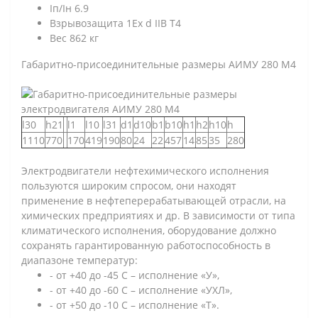
Iп/Iн 6.9
Взрывозащита 1Ex d IIB T4
Вес 862 кг
Габаритно-присоединительные размеры АИМУ 280 M4
l30
h21
l1
l10
l31
d1
d10
b1
b10
h1
h2
h10
h
1110
770
170
419
190
80
24
22
457
14
85
35
280
Электродвигатели нефтехимического исполнения
пользуются широким спросом, они находят
применение в нефтеперерабатывающей отрасли, на
химических предприятиях и др. В зависимости от типа
климатического исполнения, оборудование должно
сохранять гарантированную работоспособность в
диапазоне температур:
- от +40 до -45 С – исполнение «У»,
- от +40 до -60 С – исполнение «УХЛ»,
- от +50 до -10 С – исполнение «Т».