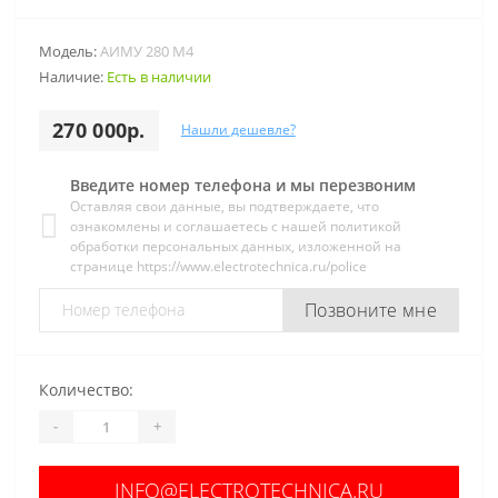
Модель:
АИМУ 280 M4
Наличие:
Есть в наличии
270 000р.
Нашли дешевле?
Введите номер телефона и мы перезвоним
Оставляя свои данные, вы подтверждаете, что
ознакомлены и соглашаетесь с нашей политикой
обработки персональных данных, изложенной на
странице https://www.electrotechnica.ru/police
Позвоните мне
Количество:
-
+
INFO@ELECTROTECHNICA.RU