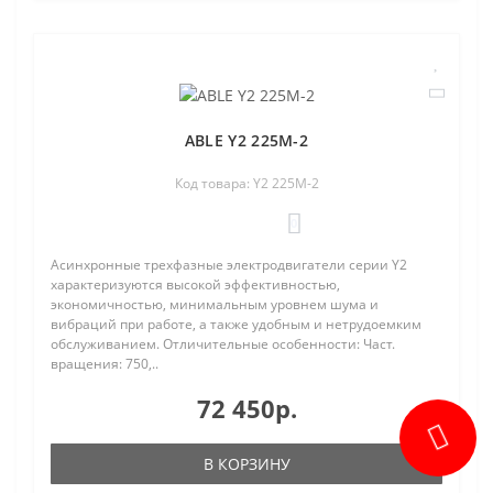
ABLE Y2 225M-2
Код товара: Y2 225M-2
0
Асинхронные трехфазные электродвигатели серии Y2
характеризуются высокой эффективностью,
экономичностью, минимальным уровнем шума и
вибраций при работе, а также удобным и нетрудоемким
обслуживанием. Отличительные особенности: Част.
вращения: 750,..
72 450р.
В КОРЗИНУ