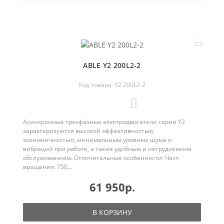
ABLE Y2 200L2-2
Код товара: Y2 200L2-2
0
Асинхронные трехфазные электродвигатели серии Y2
характеризуются высокой эффективностью,
экономичностью, минимальным уровнем шума и
вибраций при работе, а также удобным и нетрудоемким
обслуживанием. Отличительные особенности: Част.
вращения: 750,..
61 950р.
В КОРЗИНУ