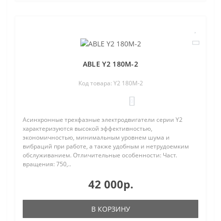
ABLE Y2 180M-2
Код товара: Y2 180M-2
0
Асинхронные трехфазные электродвигатели серии Y2
характеризуются высокой эффективностью,
экономичностью, минимальным уровнем шума и
вибраций при работе, а также удобным и нетрудоемким
обслуживанием. Отличительные особенности: Част.
вращения: 750,..
42 000р.
В КОРЗИНУ