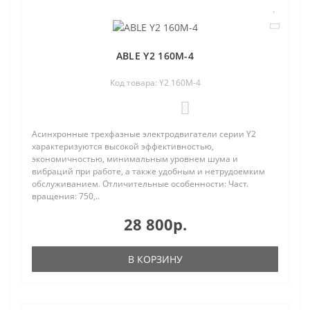
ABLE Y2 160M-4
Код товара: Y2 160M-4
0
Асинхронные трехфазные электродвигатели серии Y2
характеризуются высокой эффективностью,
экономичностью, минимальным уровнем шума и
вибраций при работе, а также удобным и нетрудоемким
обслуживанием. Отличительные особенности: Част.
вращения: 750,..
28 800р.
В КОРЗИНУ