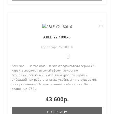
ABLE Y2 180L-6
Код товара: Y2 180L-6
0
Асинхронные трехфазные электродвигатели серии Y2
характеризуются высокой эффективностью,
экономичностью, минимальным уровнем шума и
вибраций при работе, а также удобным и нетрудоемким
обслуживанием. Отличительные особенности: Част.
вращения: 750,..
43 600р.
В КОРЗИНУ