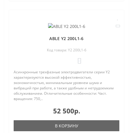
ABLE Y2 200L1-6
Код товара: Y2 200L1-6
0
Асинхронные трехфазные электродвигатели серии Y2
характеризуются высокой эффективностью,
экономичностью, минимальным уровнем шума и
вибраций при работе, а также удобным и нетрудоемким
обслуживанием. Отличительные особенности: Част.
вращения: 750,..
52 500р.
В КОРЗИНУ