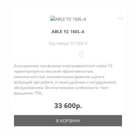
ABLE Y2 160L-4
Код товара: Y2 160L-4
0
Асинхронные трехфазные электродвигатели серии Y2
характеризуются высокой эффективностью,
экономичностью, минимальным уровнем шума и
вибраций при работе, а также удобным и нетрудоемким
обслуживанием. Отличительные особенности: Част.
вращения: 750,..
33 600р.
В КОРЗИНУ