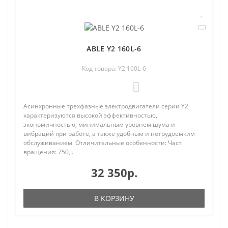
ABLE Y2 160L-6
Код товара: Y2 160L-6
0
Асинхронные трехфазные электродвигатели серии Y2
характеризуются высокой эффективностью,
экономичностью, минимальным уровнем шума и
вибраций при работе, а также удобным и нетрудоемким
обслуживанием. Отличительные особенности: Част.
вращения: 750,..
32 350р.
В КОРЗИНУ