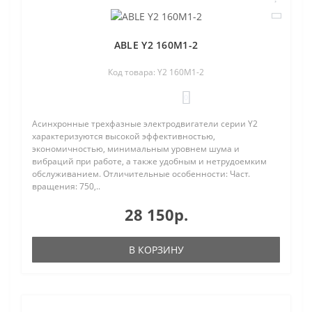
ABLE Y2 160M1-2
Код товара: Y2 160M1-2
0
Асинхронные трехфазные электродвигатели серии Y2
характеризуются высокой эффективностью,
экономичностью, минимальным уровнем шума и
вибраций при работе, а также удобным и нетрудоемким
обслуживанием. Отличительные особенности: Част.
вращения: 750,..
28 150р.
В КОРЗИНУ