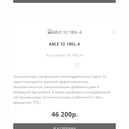
ABLE Y2 180L-4
Код товара: Y2 180L-4
0
Асинхронные трехфазные электродвигатели серии Y2
характеризуются высокой эффективностью,
экономичностью, минимальным уровнем шума и
вибраций при работе, а также удобным и нетрудоемким
обслуживанием. Отличительные особенности: Част.
вращения: 750,..
46 200р.
В КОРЗИНУ