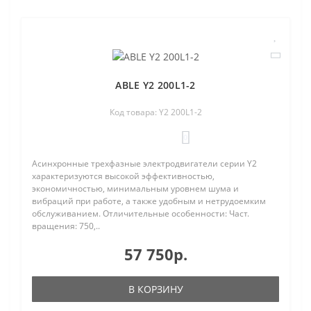
ABLE Y2 200L1-2
Код товара: Y2 200L1-2
0
Асинхронные трехфазные электродвигатели серии Y2
характеризуются высокой эффективностью,
экономичностью, минимальным уровнем шума и
вибраций при работе, а также удобным и нетрудоемким
обслуживанием. Отличительные особенности: Част.
вращения: 750,..
57 750р.
В КОРЗИНУ