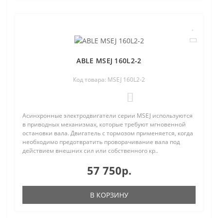
ABLE MSEJ 160L2-2
Код товара: MSEJ 160L2-2
0
Асинхронные электродвигатели серии MSEJ используются
в приводных механизмах, которые требуют мгновенной
остановки вала. Двигатель с тормозом применяется, когда
необходимо предотвратить проворачивание вала под
действием внешних сил или собственного кр..
57 750р.
В КОРЗИНУ