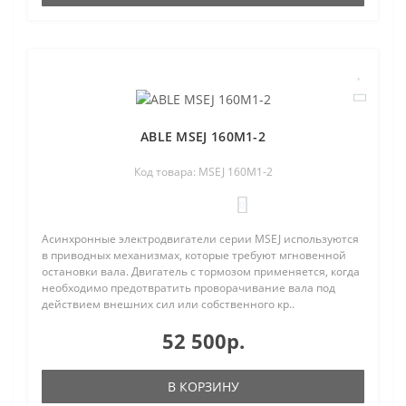
ABLE MSEJ 160M1-2
Код товара: MSEJ 160M1-2
0
Асинхронные электродвигатели серии MSEJ используются
в приводных механизмах, которые требуют мгновенной
остановки вала. Двигатель с тормозом применяется, когда
необходимо предотвратить проворачивание вала под
действием внешних сил или собственного кр..
52 500р.
В КОРЗИНУ