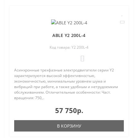
ABLE Y2 200L-4
Код товара: Y2 200L-4
0
Асинхронные трехфазные электродвигатели серии Y2
характеризуются высокой эффективностью,
экономичностью, минимальным уровнем шума и
вибраций при работе, а также удобным и нетрудоемким
обслуживанием. Отличительные особенности: Част.
вращения: 750,..
57 750р.
В КОРЗИНУ