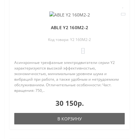
ABLE Y2 160M2-2
Код товара: Y2 160M2-2
0
Асинхронные трехфазные электродвигатели серии Y2
характеризуются высокой эффективностью,
экономичностью, минимальным уровнем шума и
вибраций при работе, а также удобным и нетрудоемким
обслуживанием. Отличительные особенности: Част.
вращения: 750,..
30 150р.
В КОРЗИНУ