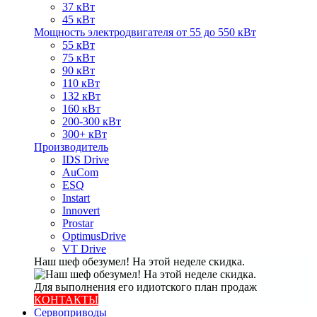
37 кВт
45 кВт
Мощность электродвигателя от 55 до 550 кВт
55 кВт
75 кВт
90 кВт
110 кВт
132 кВт
160 кВт
200-300 кВт
300+ кВт
Производитель
IDS Drive
AuCom
ESQ
Instart
Innovert
Prostar
OptimusDrive
VT Drive
Наш шеф обезумел! На этой неделе скидка.
Для выполнения его идиотского план продаж
КОНТАКТЫ
Сервоприводы