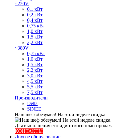
~220V
0.1 кВт
0,2 кВт
0,4 кВт
0,75 кВт
1,0 кВт
1,5 кВт
2,2 кВт
~380V
0,75 кВт
1,0 кВт
1,5 кВт
2,2 кВт
3,0 кВт
4,5 кВт
5,5 кВт
7,5 кВт
Производители
Delta
SINEE
Наш шеф обезумел! На этой неделе скидка.
Для выполнения его идиотского план продаж
КОНТАКТЫ
Другое оборудование