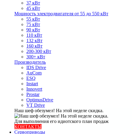
37 кВт
45 кВт
Мощность электродвигателя от 55 до 550 кВт
55 кВт
75 кВт
90 кВт
110 кВт
132 кВт
160 кВт
200-300 кВт
300+ кВт
Производитель
IDS Drive
AuCom
ESQ
Instart
Innovert
Prostar
OptimusDrive
VT Drive
Наш шеф обезумел! На этой неделе скидка.
Для выполнения его идиотского план продаж
КОНТАКТЫ
Сервоприводы