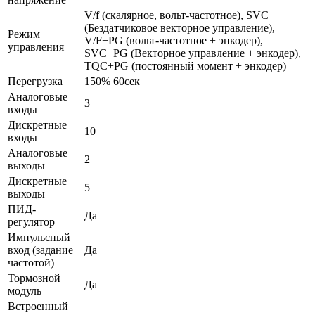
V/f (скалярное, вольт-частотное), SVC
(Бездатчиковое векторное управление),
Режим
V/F+PG (вольт-частотное + энкодер),
управления
SVC+PG (Векторное управление + энкодер),
TQC+PG (постоянный момент + энкодер)
Перегрузка
150% 60сек
Аналоговые
3
входы
Дискретные
10
входы
Аналоговые
2
выходы
Дискретные
5
выходы
ПИД-
Да
регулятор
Импульсный
вход (задание
Да
частотой)
Тормозной
Да
модуль
Встроенный