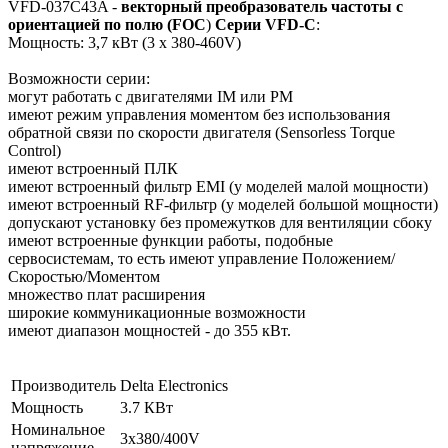
VFD-037C43A -
векторный преобразователь частоты с
ориентацией по полю (FOC
)
Серии VFD-C
:
Мощность: 3,7 кВт (3 x 380-460V)
Возможности серии:
могут работать с двигателями IM или PM
имеют режим управления моментом без использования
обратной связи по скорости двигателя (Sensorless Torque
Control)
имеют встроенный ПЛК
имеют встроенный фильтр EMI (у моделей малой мощности)
имеют встроенный RF-фильтр (у моделей большой мощности)
допускают установку без промежутков для вентиляции сбоку
имеют встроенные функции работы, подобные
сервосистемам, то есть имеют управление Положением/
Скоростью/Моментом
множество плат расширения
широкие коммуникационные возможности
имеют диапазон мощностей - до 355 кВт.
Производитель
Delta Electronics
Мощность
3.7 КВт
Номинальное
3х380/400V
напряжение