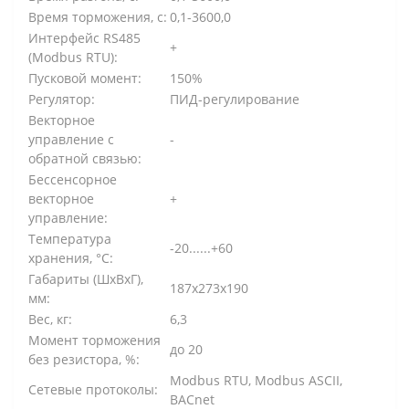
Время торможения, с:
0,1-3600,0
Интерфейс RS485
+
(Modbus RTU):
Пусковой момент:
150%
Регулятор:
ПИД-регулирование
Векторное
управление с
-
обратной связью:
Бессенсорное
векторное
+
управление:
Температура
-20......+60
хранения, °С:
Габариты (ШхВхГ),
187x273x190
мм:
Вес, кг:
6,3
Момент торможения
до 20
без резистора, %:
Modbus RTU, Modbus ASCII,
Сетевые протоколы:
BACnet