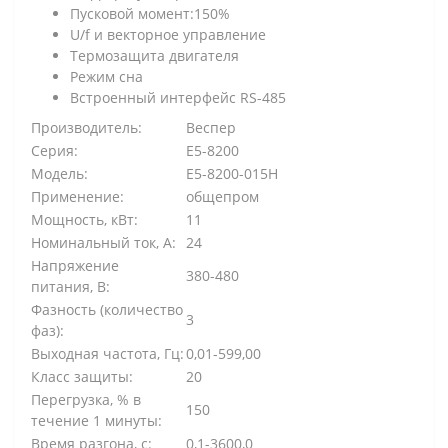
Пусковой момент:150%
U/f и векторное управление
Термозащита двигателя
Режим сна
Встроенный интерфейс RS-485
Производитель:
Веспер
Серия:
E5-8200
Модель:
E5-8200-015H
Применение:
общепром
Мощность, кВт:
11
Номинальный ток, А:
24
Напряжение
380-480
питания, В:
Фазность (количество
3
фаз):
Выходная частота, Гц:
0,01-599,00
Класс защиты:
20
Перегрузка, % в
150
течение 1 минуты:
Время разгона, с:
0,1-3600,0