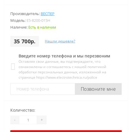
Производитель:
ВЕСПЕР
Модель:
E5-8200-015H
Наличие:
Есть в наличии
35 700р.
Нашли дешевле?
Введите номер телефона и мы перезвоним
Оставляя свои данные, вы подтверждаете, что
ознакомлены и соглашаетесь с нашей политикой
обработки персональных данных, изложенной на
странице https://www.electrotechnica.ru/police
Позвоните мне
Количество:
-
+