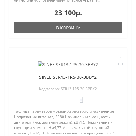
битИсточник управленияИмпульсное управле..
23 100р.
В КОРЗИНУ
SINEE SER13-1R5-30-3BBY2
Код товара: SER13-1R5-30-3BBY2
0
Таблица параметров модели ХарактеристикаЗначение
Напряжение питания, В380 Номинальная мощность
двигателя (нормальный режим), кВт1,5 Номинальный
крутящий момент, Нм4,77 Максимальный крутящий
момент, Нм14,31 Номинальная частота вращения, Об/