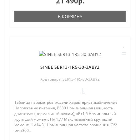
21 490р.
В КОРЗИНУ
SINEE SER13-1R5-30-3ABY2
Код товара: SER13-1R5-30-3ABY2
0
Таблица параметров модели ХарактеристикаЗначение
Напряжение питания, В380 Номинальная мощность
двигателя (нормальный режим), кВт1,5 Номинальный
крутящий момент, Нм4,77 Максимальный крутящий
момент, Нм14,31 Номинальная частота вращения, Об/
мин300..