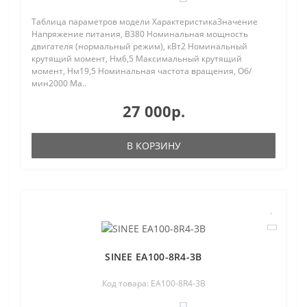
Таблица параметров модели ХарактеристикаЗначение
Напряжение питания, В380 Номинальная мощность
двигателя (нормальный режим), кВт2 Номинальный
крутящий момент, Нм6,5 Максимальный крутящий
момент, Нм19,5 Номинальная частота вращения, Об/
мин2000 Ма..
27 000р.
В КОРЗИНУ
SINEE EA100-8R4-3B
Код товара: EA100-8R4-3B