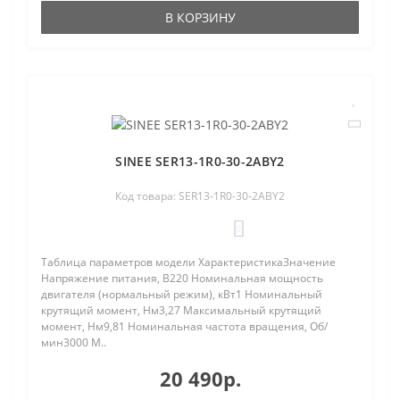
В КОРЗИНУ
SINEE SER13-1R0-30-2ABY2
Код товара: SER13-1R0-30-2ABY2
0
Таблица параметров модели ХарактеристикаЗначение
Напряжение питания, В220 Номинальная мощность
двигателя (нормальный режим), кВт1 Номинальный
крутящий момент, Нм3,27 Максимальный крутящий
момент, Нм9,81 Номинальная частота вращения, Об/
мин3000 М..
20 490р.