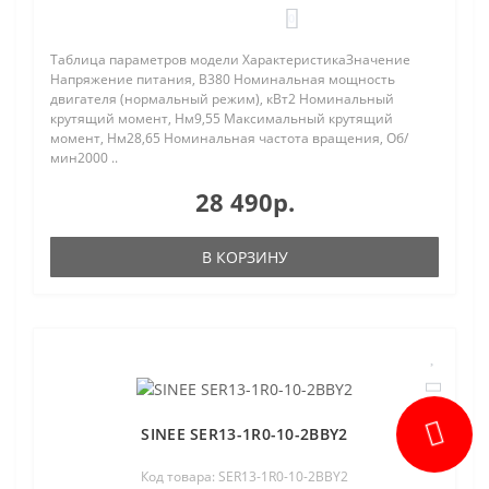
0
Таблица параметров модели ХарактеристикаЗначение
Напряжение питания, В380 Номинальная мощность
двигателя (нормальный режим), кВт2 Номинальный
крутящий момент, Нм9,55 Максимальный крутящий
момент, Нм28,65 Номинальная частота вращения, Об/
мин2000 ..
28 490р.
В КОРЗИНУ
SINEE SER13-1R0-10-2BBY2
Код товара: SER13-1R0-10-2BBY2