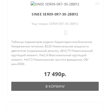
SINEE SER09-0R7-30-2BBY2
Код товара: SER09-0R7-30-2BBY2
0
Таблица параметров модели ХарактеристикаЗначение
Напряжение питания, В220 Номинальная мощность
двигателя (нормальный режим), кВт0,75 Номинальный
крутящий момент, Нм2,4 Максимальный крутящий
момент, Нм7,5 Номинальная частота вращения, Об/
мин3000 ..
17 490р.
В КОРЗИНУ