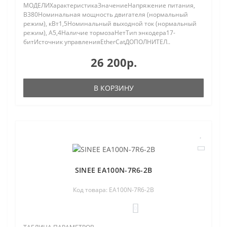
МОДЕЛИХарактеристикаЗначениеНапряжение питания,
В380Номинальная мощность двигателя (нормальный
режим), кВт1,5Номинальный выходной ток (нормальный
режим), A5,4Наличие тормозаНетТип энкодера17-
битИсточник управленияEtherCatДОПОЛНИТЕЛ..
26 200р.
В КОРЗИНУ
SINEE EA100N-7R6-2B
Код товара: EA100N-7R6-2B
0