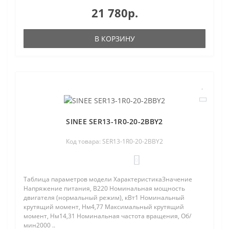
21 780р.
В КОРЗИНУ
SINEE SER13-1R0-20-2BBY2
Код товара: SER13-1R0-20-2BBY2
0
Таблица параметров модели ХарактеристикаЗначение
Напряжение питания, В220 Номинальная мощность
двигателя (нормальный режим), кВт1 Номинальный
крутящий момент, Нм4,77 Максимальный крутящий
момент, Нм14,31 Номинальная частота вращения, Об/
мин2000 ..