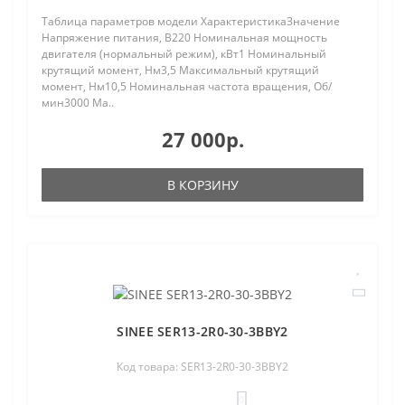
Таблица параметров модели ХарактеристикаЗначение
Напряжение питания, В220 Номинальная мощность
двигателя (нормальный режим), кВт1 Номинальный
крутящий момент, Нм3,5 Максимальный крутящий
момент, Нм10,5 Номинальная частота вращения, Об/
мин3000 Ма..
27 000р.
В КОРЗИНУ
SINEE SER13-2R0-30-3BBY2
Код товара: SER13-2R0-30-3BBY2
0