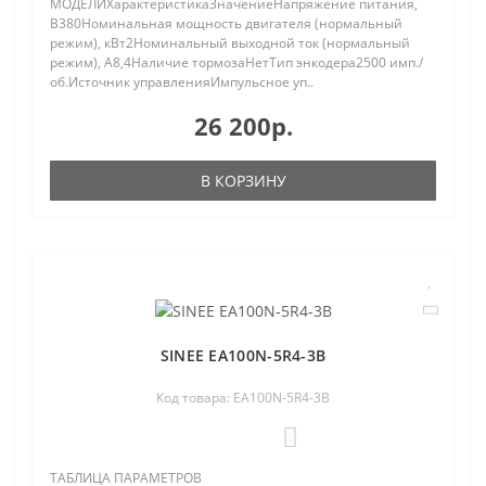
МОДЕЛИХарактеристикаЗначениеНапряжение питания,
В380Номинальная мощность двигателя (нормальный
режим), кВт2Номинальный выходной ток (нормальный
режим), A8,4Наличие тормозаНетТип энкодера2500 имп./
об.Источник управленияИмпульсное уп..
26 200р.
В КОРЗИНУ
SINEE EA100N-5R4-3B
Код товара: EA100N-5R4-3B
0
ТАБЛИЦА ПАРАМЕТРОВ