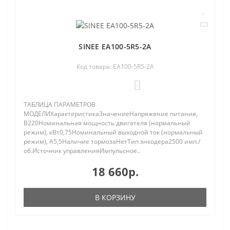
SINEE EA100-5R5-2A
Код товара: EA100-5R5-2A
0
ТАБЛИЦА ПАРАМЕТРОВ
МОДЕЛИХарактеристикаЗначениеНапряжение питания,
В220Номинальная мощность двигателя (нормальный
режим), кВт0,75Номинальный выходной ток (нормальный
режим), A5,5Наличие тормозаНетТип энкодера2500 имп./
об.Источник управленияИмпульсное..
18 660р.
В КОРЗИНУ