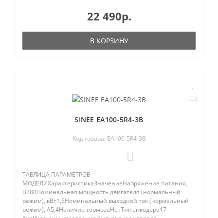
22 490р.
В КОРЗИНУ
SINEE EA100-5R4-3B
Код товара: EA100-5R4-3B
0
ТАБЛИЦА ПАРАМЕТРОВ
МОДЕЛИХарактеристикаЗначениеНапряжение питания,
В380Номинальная мощность двигателя (нормальный
режим), кВт1,5Номинальный выходной ток (нормальный
режим), A5,4Наличие тормозаНетТип энкодера17-