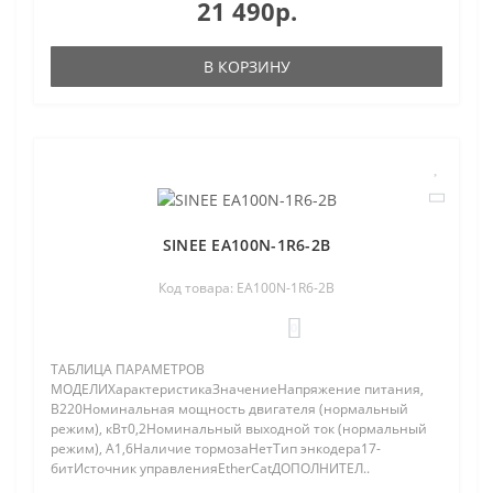
21 490р.
В КОРЗИНУ
SINEE EA100N-1R6-2B
Код товара: EA100N-1R6-2B
0
ТАБЛИЦА ПАРАМЕТРОВ
МОДЕЛИХарактеристикаЗначениеНапряжение питания,
В220Номинальная мощность двигателя (нормальный
режим), кВт0,2Номинальный выходной ток (нормальный
режим), A1,6Наличие тормозаНетТип энкодера17-
битИсточник управленияEtherCatДОПОЛНИТЕЛ..