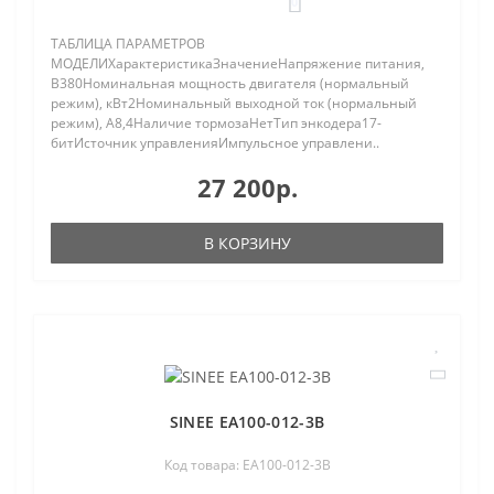
0
ТАБЛИЦА ПАРАМЕТРОВ
МОДЕЛИХарактеристикаЗначениеНапряжение питания,
В380Номинальная мощность двигателя (нормальный
режим), кВт2Номинальный выходной ток (нормальный
режим), A8,4Наличие тормозаНетТип энкодера17-
битИсточник управленияИмпульсное управлени..
27 200р.
В КОРЗИНУ
SINEE EA100-012-3B
Код товара: EA100-012-3B