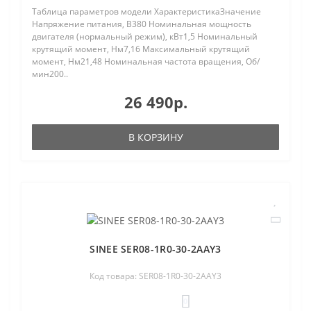
Таблица параметров модели ХарактеристикаЗначение
Напряжение питания, В380 Номинальная мощность
двигателя (нормальный режим), кВт1,5 Номинальный
крутящий момент, Нм7,16 Максимальный крутящий
момент, Нм21,48 Номинальная частота вращения, Об/
мин200..
26 490р.
В КОРЗИНУ
SINEE SER08-1R0-30-2AAY3
Код товара: SER08-1R0-30-2AAY3
0