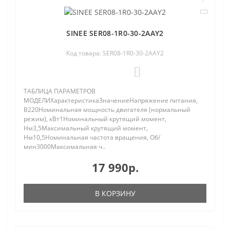
SINEE SER08-1R0-30-2AAY2
Код товара: SER08-1R0-30-2AAY2
0
ТАБЛИЦА ПАРАМЕТРОВ
МОДЕЛИХарактеристикаЗначениеНапряжение питания,
В220Номинальная мощность двигателя (нормальный
режим), кВт1Номинальный крутящий момент,
Нм3,5Максимальный крутящий момент,
Нм10,5Номинальная частота вращения, Об/
мин3000Максимальная ч..
17 990р.
В КОРЗИНУ