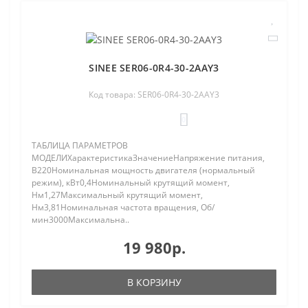
SINEE SER06-0R4-30-2AAY3
Код товара: SER06-0R4-30-2AAY3
0
ТАБЛИЦА ПАРАМЕТРОВ
МОДЕЛИХарактеристикаЗначениеНапряжение питания,
В220Номинальная мощность двигателя (нормальный
режим), кВт0,4Номинальный крутящий момент,
Нм1,27Максимальный крутящий момент,
Нм3,81Номинальная частота вращения, Об/
мин3000Максимальна..
19 980р.
В КОРЗИНУ