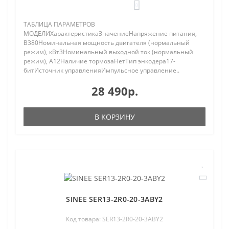
0
ТАБЛИЦА ПАРАМЕТРОВ
МОДЕЛИХарактеристикаЗначениеНапряжение питания,
В380Номинальная мощность двигателя (нормальный
режим), кВт3Номинальный выходной ток (нормальный
режим), A12Наличие тормозаНетТип энкодера17-
битИсточник управленияИмпульсное управление..
28 490р.
В КОРЗИНУ
SINEE SER13-2R0-20-3ABY2
Код товара: SER13-2R0-20-3ABY2