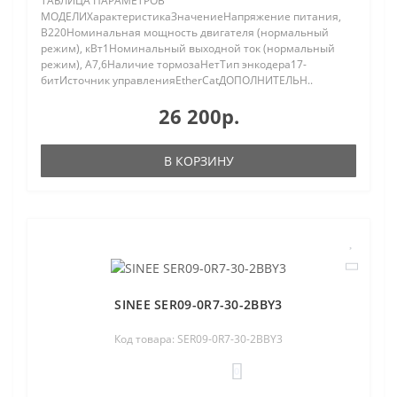
ТАБЛИЦА ПАРАМЕТРОВ
МОДЕЛИХарактеристикаЗначениеНапряжение питания,
В220Номинальная мощность двигателя (нормальный
режим), кВт1Номинальный выходной ток (нормальный
режим), A7,6Наличие тормозаНетТип энкодера17-
битИсточник управленияEtherCatДОПОЛНИТЕЛЬН..
26 200р.
В КОРЗИНУ
SINEE SER09-0R7-30-2BBY3
Код товара: SER09-0R7-30-2BBY3
0