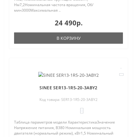
Нм7,2Номинальная частота вращения, Об/
мин3000Максимальная ..
24 490р.
В КОРЗИНУ
SINEE SER13-1R5-20-3ABY2
Код товара: SER13-1R5-20-3ABY2
0
Таблица параметров модели ХарактеристикаЗначение
Напряжение питания, В380 Номинальная мощность
двигателя (нормальный режим), кВт1,5 Номинальный