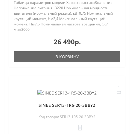
Таблица параметров модели ХарактеристикаЗначение
Напряжение питания, В220 Номинальная мощность
двигателя (нормальный режим), кВт0,75 Номинальный
крутящий момент, Нм2,4 Максимальный крутящий
момент, Нм7,5 Номинальная частота вращения, Об/
мин3000 ..
26 490р.
В КОРЗИНУ
SINEE SER13-1R5-20-3BBY2
Код товара: SER13-1R5-20-3BBY2
0