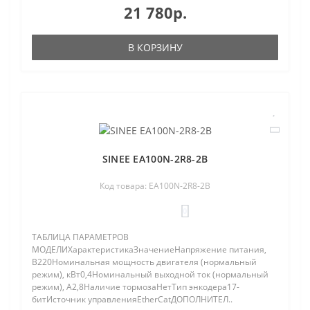
21 780р.
В КОРЗИНУ
SINEE EA100N-2R8-2B
Код товара: EA100N-2R8-2B
0
ТАБЛИЦА ПАРАМЕТРОВ
МОДЕЛИХарактеристикаЗначениеНапряжение питания,
В220Номинальная мощность двигателя (нормальный
режим), кВт0,4Номинальный выходной ток (нормальный
режим), A2,8Наличие тормозаНетТип энкодера17-
битИсточник управленияEtherCatДОПОЛНИТЕЛ..