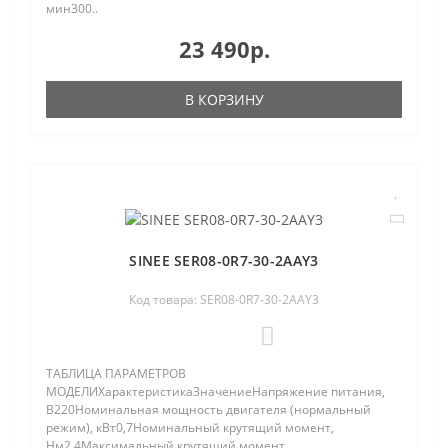
мин300..
23 490р.
В КОРЗИНУ
SINEE SER08-0R7-30-2AAY3
Код товара: SER08-0R7-30-2AAY3
0
ТАБЛИЦА ПАРАМЕТРОВ
МОДЕЛИХарактеристикаЗначениеНапряжение питания,
В220Номинальная мощность двигателя (нормальный
режим), кВт0,7Номинальный крутящий момент,
Нм2,4Максимальный крутящий момент,