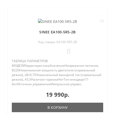
SINEE EA100-5R5-2B
Код товара: EA100-5R5-2B
0
ТАБЛИЦА ПАРАМЕТРОВ
МОДЕЛИХарактеристикаЗначениеНапряжение питания,
В220Номинальная мощность двигателя (нормальный
режим), кВт0,75Номинальный выходной ток (нормальный
режим), A5,5Наличие тормозаНетТип энкодера17-
битИсточник управленияИмпульсное управл..
19 990р.
В КОРЗИНУ