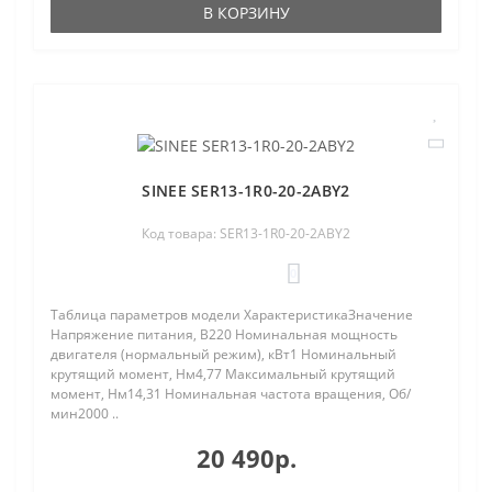
В КОРЗИНУ
SINEE SER13-1R0-20-2ABY2
Код товара: SER13-1R0-20-2ABY2
0
Таблица параметров модели ХарактеристикаЗначение
Напряжение питания, В220 Номинальная мощность
двигателя (нормальный режим), кВт1 Номинальный
крутящий момент, Нм4,77 Максимальный крутящий
момент, Нм14,31 Номинальная частота вращения, Об/
мин2000 ..
20 490р.