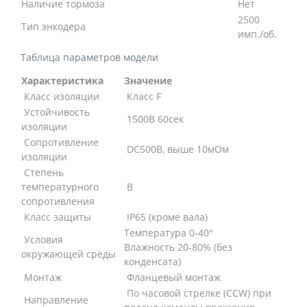
Наличие тормоза
Нет
2500
Тип энкодера
имп./об.
Таблица параметров модели
Характеристика
Значение
Класс изоляции
Класс F
Устойчивость
1500В 60сек
изоляции
Сопротивление
DC500В, выше 10мОм
изоляции
Степень
температурного
B
сопротивления
Класс защиты
IP65 (кроме вала)
Температура 0-40°
Условия
Влажность 20-80% (без
окружающей среды
конденсата)
Монтаж
Фланцевый монтаж
По часовой стрелке (CCW) при
Направление