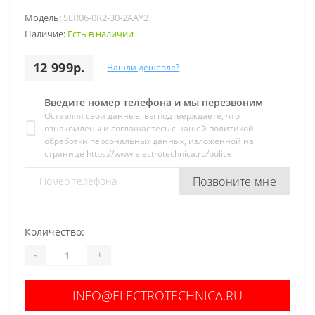
Модель:
SER06-0R2-30-2AAY2
Наличие:
Есть в наличии
12 999р.
Нашли дешевле?
Введите номер телефона и мы перезвоним
Оставляя свои данные, вы подтверждаете, что
ознакомлены и соглашаетесь с нашей политикой
обработки персональных данных, изложенной на
странице https://www.electrotechnica.ru/police
Позвоните мне
Количество:
-
+
INFO@ELECTROTECHNICA.RU