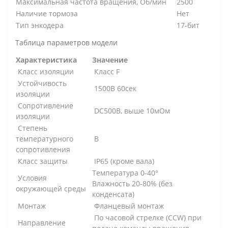
Максимальная частота вращения, Об/мин
2500
Наличие тормоза
Нет
Тип энкодера
17-бит
Таблица параметров модели
Характеристика
Значение
Класс изоляции
Класс F
Устойчивость
1500В 60сек
изоляции
Сопротивление
DC500В, выше 10мОм
изоляции
Степень
температурного
B
сопротивления
Класс защиты
IP65 (кроме вала)
Температура 0-40°
Условия
Влажность 20-80% (без
окружающей среды
конденсата)
Монтаж
Фланцевый монтаж
По часовой стрелке (CCW) при
Направление