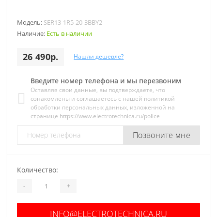
Модель:
SER13-1R5-20-3BBY2
Наличие:
Есть в наличии
26 490р.
Нашли дешевле?
Введите номер телефона и мы перезвоним
Оставляя свои данные, вы подтверждаете, что
ознакомлены и соглашаетесь с нашей политикой
обработки персональных данных, изложенной на
странице https://www.electrotechnica.ru/police
Позвоните мне
Количество:
-
+
INFO@ELECTROTECHNICA.RU