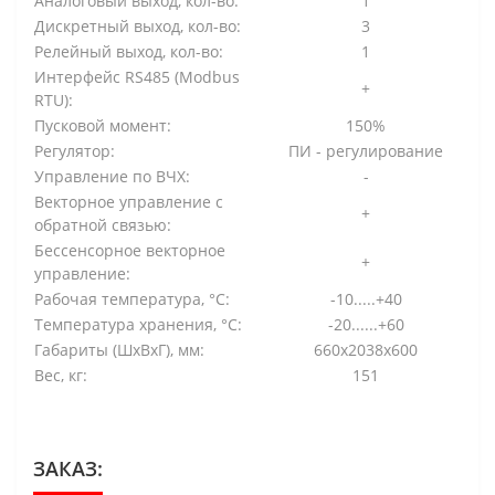
Аналоговый выход, кол-во:
1
Дискретный выход, кол-во:
3
Релейный выход, кол-во:
1
Интерфейс RS485 (Modbus
+
RTU):
Пусковой момент:
150%
Регулятор:
ПИ - регулирование
Управление по ВЧХ:
-
Векторное управление с
+
обратной связью:
Бессенсорное векторное
+
управление:
Рабочая температура, °С:
-10.....+40
Температура хранения, °С:
-20......+60
Габариты (ШхВхГ), мм:
660x2038x600
Вес, кг:
151
ЗАКАЗ: