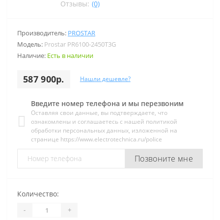
Отзывы:
(0)
Производитель:
PROSTAR
Модель:
Prostar PR6100-2450T3G
Наличие:
Есть в наличии
587 900р.
Нашли дешевле?
Введите номер телефона и мы перезвоним
Оставляя свои данные, вы подтверждаете, что
ознакомлены и соглашаетесь с нашей политикой
обработки персональных данных, изложенной на
странице https://www.electrotechnica.ru/police
Позвоните мне
Количество:
-
+