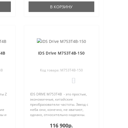
В КОРЗИНУ
T4B
IDS Drive M753T4B-150
4B
Код товара: M753T4B-150
0
ты Z
IDS DRIVE M753T4B - это простые,
экономичные, китайские
преобразователи частоты. Звезд с
щие
неба они, конечно, не хватают,
ры и
однако, относительно надежны.
Процент отказа IDS Drive остается
116 900р.
ления
вполне приемлемым и составляет