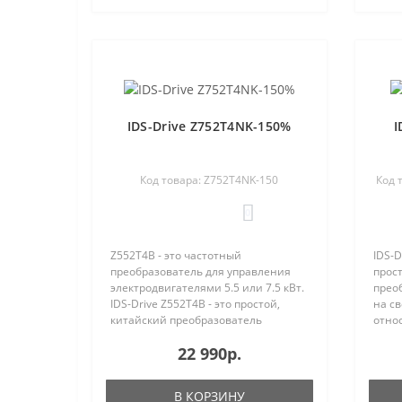
IDS-Drive Z752T4NK-150%
I
Код товара: Z752T4NK-150
Код 
0
Z552T4B - это частотный
IDS-D
преобразователь для управления
прост
электродвигателями 5.5 или 7.5 кВт.
прео
IDS-Drive Z552T4B - это простой,
на с
китайский преобразователь
отно
частоты. Несмотря на свою
стати
22 990р.
привлекательную цену, он
годы 
относительно надежный. По нашей
отказ
статистике, котор..
В КОРЗИНУ