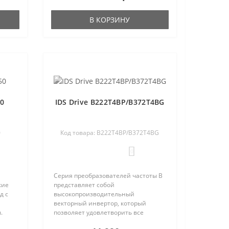
по нашей статист..
В КОРЗИНУ
50
IDS Drive B222T4BP/B372T4BG
0
Код товара: B222T4BP/B372T4BG
0
Серия преобразователей частоты B
кие
представляет собой
д с
высокопроизводительный
векторный инвертор, который
.
позволяет удовлетворить все
тся
современные требования к