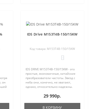
0%
IDS Drive M153T4B-150/15KW
%
Код товара: M153T4B-150/15KW
0
IDS DRIVE M153T4B-150/15KW - это
простые, экономичные, китайские
мотря
преобразователи частоты. Звезд с
, он
неба они, конечно, не хватают,
нашей
однако, относительно надежны.
ли за
Процент отказа IDS Drive остается
29 990р.
нт
вполне приемлемым и составляет
по нашей стат..
В КОРЗИНУ