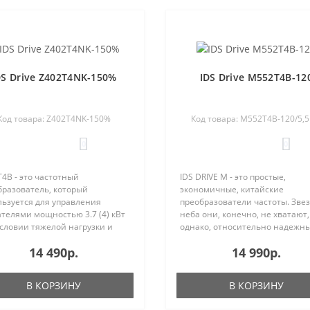
DS Drive Z402T4NK-150%
IDS Drive M552T4B-12
Код товара: Z402T4NK-150%
Код товара: M552T4B-120/5,
0
0
4B - это частотный
IDS DRIVE M - это простые,
бразователь, который
экономичные, китайские
льзуется для управления
преобразователи частоты. Звез
телями мощностью 3.7 (4) кВт
неба они, конечно, не хватают,
словии тяжелой нагрузки и
однако, относительно надежны
телями 5.5 кВт при условии
Процент отказа IDS Drive остае
14 490р.
14 990р.
й нагрузки. Под легкой
вполне приемлемым и составл
узкой подразумеваются насосы,
по нашей статистики менее 1%
ляторы (с..
Drive M..
В КОРЗИНУ
В КОРЗИНУ