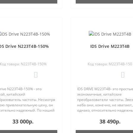
DS Drive N223T4B-150%
IDS Drive M223T4B
Код товара: N223T4B-150%
Код товара: M223T4B-150
0
0
rive N223T4B-150% - это
IDS DRIVE M223T4B- это простые
ой, китайский
экономичные, китайские
бразователь частоты. Несмотря
преобразователи частоты. Звез
вою привлекательную цену, он
неба они, конечно, не хватают,
сительно надежный. По нашей
однако, относительно надежны
стике, которую мы накопили за
Процент отказа IDS Drive остае
33 000р.
38 490р.
работы с IDS-Drive, процент
вполне приемлемым и составл
а составляет менее о..
по нашей статистики менее 1%