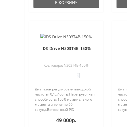
В КОРЗИНУ
IDS Drive N303T4B-150%
Код товара: N303T4B-150%
0
Диапазон регулировки выходной
Диап
частоты: 0,1…400 Гц.Перегрузочная
часто
способность: 150% номинального
спос
момента в течение 60
моме
секунд.Встроенный PID-
секун
регулятор.Съемный пульт
регу
49 000р.
управления.5 цифровых
упра
многофункциональных
мног