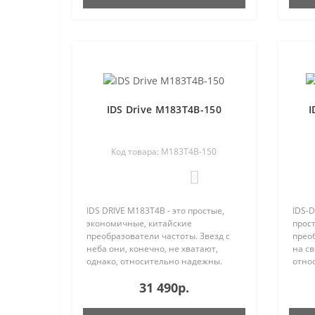
IDS Drive M183T4B-150
I
Код товара: M183T4B-150
0
IDS DRIVE M183T4B - это простые,
IDS-D
экономичные, китайские
прост
преобразователи частоты. Звезд с
прео
неба они, конечно, не хватают,
на с
однако, относительно надежны.
отно
Процент отказа IDS Drive остается
стати
31 490р.
вполне приемлемым и составляет
годы 
по нашей статистики ме..
отказ