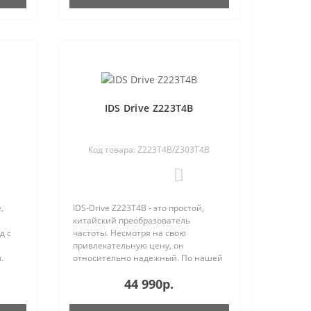
IDS Drive Z223T4B
Код товара: Z223T4B/Z303T4B
0
,
IDS-Drive Z223T4B - это простой,
китайский преобразователь
д с
частоты. Несмотря на свою
привлекательную цену, он
.
относительно надежный. По нашей
тся
статистике, которую мы накопили за
44 990р.
яет
годы работы с IDS-Drive, процент
..
отказа составляет менее одного
процента...