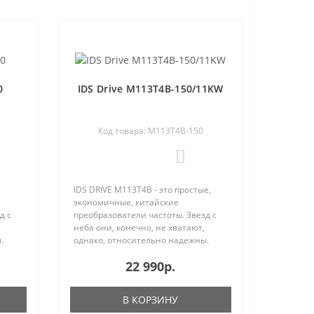
0
IDS Drive M113T4B-150/11KW
Код товара: M113T4B-150
0
IDS DRIVE M113T4B - это простые,
экономичные, китайские
д с
преобразователи частоты. Звезд с
неба они, конечно, не хватают,
.
однако, относительно надежны.
тся
Процент отказа IDS Drive остается
22 990р.
яет
вполне приемлемым и составляет
. IDS
по нашей статистики ме..
В КОРЗИНУ