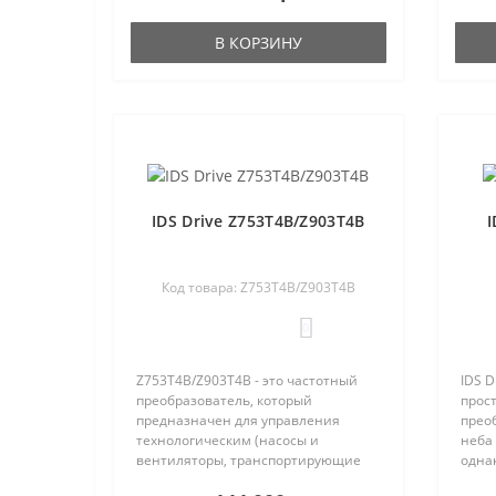
по нашей статист..
по на
В КОРЗИНУ
IDS Drive Z753T4B/Z903T4B
I
Код товара: Z753T4B/Z903T4B
0
Z753T4B/Z903T4B - это частотный
IDS D
преобразователь, который
прос
предназначен для управления
преоб
технологическим (насосы и
неба 
вентиляторы, транспортирующие
одна
механизмы, экструдеры, миксеры и
Проце