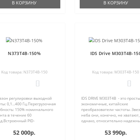
В КОРЗИНУ
В КОРЗИНУ
N373T4B-150%
IDS Drive M303T4B-15
Код товара: N373T4B-150
Код товара: M303T4B-150
0
0
азон регулировки выходной
IDS DRIVE M303T4B - это просты
ты: 0,1…400 Гц.Перегрузочная
экономичные, китайские
обность: 150% номинального
преобразователи частоты. Звез
нта в течение 60
неба они, конечно, не хватают,
д.Встроенный PID-
однако, относительно надежны
лятор.Съемный пульт
Процент отказа IDS Drive остае
52 000р.
53 990р.
вления.5 цифровых
вполне приемлемым и составл
офункциональных
по нашей статист..