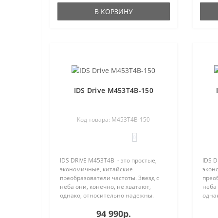
программируемых входов (для
прог
В КОРЗИНУ
модификации N-NK —..
моди
IDS Drive M453T4B-150
Код товара: M453T4B-150
0
IDS DRIVE M453T4B - это простые,
IDS D
экономичные, китайские
экон
преобразователи частоты. Звезд с
преоб
неба они, конечно, не хватают,
неба 
однако, относительно надежны.
одна
Процент отказа IDS Drive остается
Проце
94 990р.
вполне приемлемым и составляет
впол