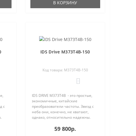
В КОРЗИНУ
0
IDS Drive M373T4B-150
Код товара: M373T4B-150
0
е,
IDS DRIVE M373T4B - это простые,
экономичные, китайские
д с
преобразователи частоты. Звезд с
неба они, конечно, не хватают,
.
однако, относительно надежны.
тся
Процент отказа IDS Drive остается
59 800р.
яет
вполне приемлемым и составляет
по нашей статист..