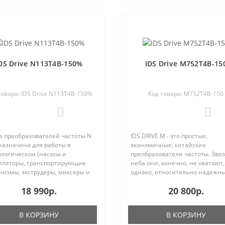
DS Drive N113T4B-150%
IDS Drive M752T4B-15
товара: IDS Drive N113T4B-150%
Код товара: M752T4B-150
0
0
я преобразователей частоты N
IDS DRIVE M - это простые,
назначена для работы в
экономичные, китайские
ологическом (насосы и
преобразователи частоты. Звез
иляторы, транспортирующие
неба они, конечно, не хватают,
низмы, экструдеры, миксеры и
однако, относительно надежны
 и энергосберегающем
Процент отказа IDS Drive остае
18 990р.
20 800р.
удовании (станции управления
вполне приемлемым и составл
сами, системы климата и
по нашей статистики менее 1%
иционирова..
Driv..
В КОРЗИНУ
В КОРЗИНУ