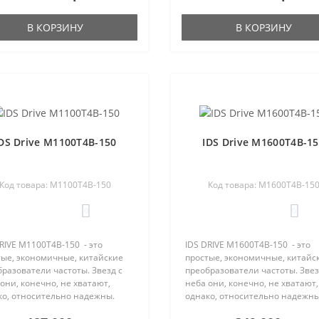
шей статист..
насосами, системы климата и
кондиционирова..
В КОРЗИНУ
В КОРЗИНУ
DS Drive M1100T4B-150
IDS Drive M1600T4B-1
Код товара: M1100T4B-150
Код товара: M1600T4B-15
0
0
RIVE M1100T4B-150 - это
IDS DRIVE M1600T4B-150 - это
тые, экономичные, китайские
простые, экономичные, китайс
разователи частоты. Звезд с
преобразователи частоты. Звез
они, конечно, не хватают,
неба они, конечно, не хватают,
ко, относительно надежны.
однако, относительно надежны
нт отказа IDS Drive остается
Процент отказа IDS Drive остае