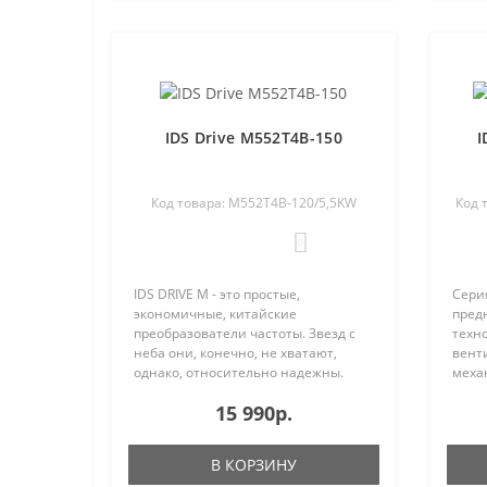
IDS Drive M552T4B-150
I
Код товара: M552T4B-120/5,5KW
Код 
0
IDS DRIVE M - это простые,
Сери
экономичные, китайские
пред
преобразователи частоты. Звезд с
техн
неба они, конечно, не хватают,
вент
однако, относительно надежны.
меха
Процент отказа IDS Drive остается
т.п.)
15 990р.
вполне приемлемым и составляет
обор
по нашей статистики менее 1%. IDS
насо
Drive M..
конд
В КОРЗИНУ