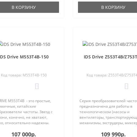
раммируемых входов (для
В КОРЗИНУ
В КОРЗИНУ
фикации N-NK —..
IDS Drive M553T4B-150
IDS Drive Z553T4B/Z753
Код товара: M553T4B-150
Код товара: Z553T4B/Z753T
0
0
RIVE M553T4B - это простые,
Серия преобразователей часто
омичные, китайские
предназначена для работы в
разователи частоты. Звезд с
технологическом (насосы и
они, конечно, не хватают,
вентиляторы, транспортирую
ко, относительно надежны.
механизмы, экструдеры, миксе
нт отказа IDS Drive остается
т.п.) и энергосберегающем
107 000р.
109 990р.
не приемлемым и составляет
оборудовании (станции управ